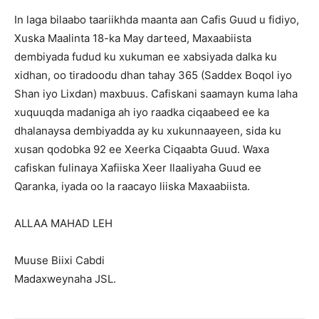
In laga bilaabo taariikhda maanta aan Cafis Guud u fidiyo,
Xuska Maalinta 18-ka May darteed, Maxaabiista
dembiyada fudud ku xukuman ee xabsiyada dalka ku
xidhan, oo tiradoodu dhan tahay 365 (Saddex Boqol iyo
Shan iyo Lixdan) maxbuus. Cafiskani saamayn kuma laha
xuquuqda madaniga ah iyo raadka ciqaabeed ee ka
dhalanaysa dembiyadda ay ku xukunnaayeen, sida ku
xusan qodobka 92 ee Xeerka Ciqaabta Guud. Waxa
cafiskan fulinaya Xafiiska Xeer Ilaaliyaha Guud ee
Qaranka, iyada oo la raacayo liiska Maxaabiista.
ALLAA MAHAD LEH
Muuse Biixi Cabdi
Madaxweynaha JSL.