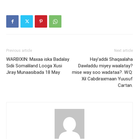
Previous article
Next article
WARBIXIN: Maxaa iska Badalay
Hay’addii Shaqaalaha
Sidii Somaliland Looga Xusi
Dawladdu miyey waalatay?
Jiray Munaasibada 18 May
mise way soo wadataa?. W.Q:
Xil Cabdiraxmaan Yuusuf
Cartan.