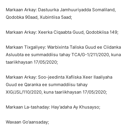
Markaan Arkay: Dastuurka Jamhuuriyadda Somaliland,
Qodobka 90aad, Xubintiisa 5aad;
Markaan Arkay: Xeerka Ciqaabta Guud, Qodobkiisa 149;
Markaan Tixgaliyey: Warbixinta Taliska Guud ee Ciidanka
Asluubta ee summaddiisu tahay TCA/G-1/211/2020, kuna
taariikhaysan 17/05/2020;
Markaan Arkay: Soo-jeedinta Xafiiska Xeer Ilaaliyaha
Guud ee Qaranka ee summaddiisu tahay
XIG/JSL/110/2020, kuna taariikhaysan 17/05/2020;
Markaan La-tashaday: Hay’adaha Ay Khusayso;
Waxaan Go’aansaday;