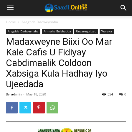
Home
Aragtida Dadweynaha
Aragtida Dadweynaha
Arimaha Bulshadda
Uncategorized
Waraka
Madaxweyne Biixi Oo Mar
Kale Cafis U Fidiyay
Cabdimaalik Coldoon
Xabsiga Kula Hadhay Iyo
Ujeedada
By
admin
-
May 18, 2020
354
0