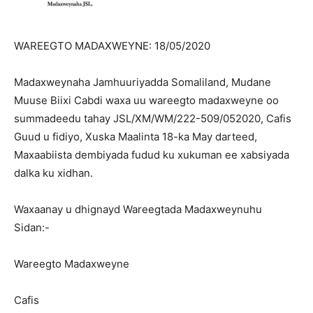
WAREEGTO MADAXWEYNE: 18/05/2020
Madaxweynaha Jamhuuriyadda Somaliland, Mudane
Muuse Biixi Cabdi waxa uu wareegto madaxweyne oo
summadeedu tahay JSL/XM/WM/222-509/052020, Cafis
Guud u fidiyo, Xuska Maalinta 18-ka May darteed,
Maxaabiista dembiyada fudud ku xukuman ee xabsiyada
dalka ku xidhan.
Waxaanay u dhignayd Wareegtada Madaxweynuhu
Sidan:-
Wareegto Madaxweyne
Cafis